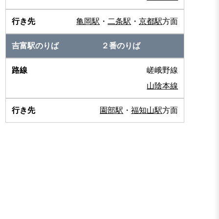
亀岡駅
・
二条駅
・
京都駅
方面
２番のりば
嵯峨野線
山陰本線
園部駅
・
福知山駅
方面