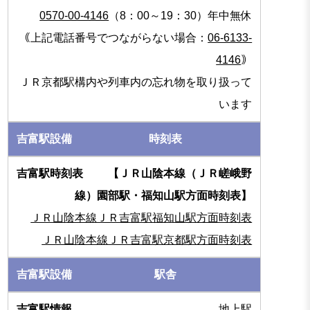
0570-00-4146
（8：00～19：30）年中無休
｟上記電話番号でつながらない場合：
06-6133-
4146
｠
ＪＲ京都駅構内や列車内の忘れ物を取り扱って
います
時刻表
【ＪＲ山陰本線（ＪＲ嵯峨野
線）園部駅・福知山駅方面時刻表】
ＪＲ山陰本線ＪＲ吉富駅福知山駅方面時刻表
ＪＲ山陰本線ＪＲ吉富駅京都駅方面時刻表
駅舎
地上駅