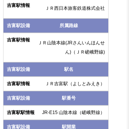
ＪＲ西日本旅客鉄道株式会社
所属路線
ＪＲ山陰本線(JRさんいんほんせ
ん)（ＪＲ嵯峨野線)
駅名
ＪＲ吉富駅（よしとみえき）
駅番号
JR-E15 山陰本線（嵯峨野線）
駅開業