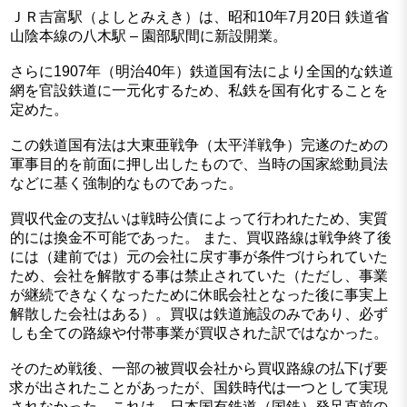
ＪＲ吉富駅（よしとみえき）は、昭和10年7月20日 鉄道省
山陰本線の八木駅 – 園部駅間に新設開業。
さらに1907年（明治40年）鉄道国有法により全国的な鉄道
網を官設鉄道に一元化するため、私鉄を国有化することを
定めた。
この鉄道国有法は大東亜戦争（太平洋戦争）完遂のための
軍事目的を前面に押し出したもので、当時の国家総動員法
などに基く強制的なものであった。
買収代金の支払いは戦時公債によって行われたため、実質
的には換金不可能であった。 また、買収路線は戦争終了後
には（建前では）元の会社に戻す事が条件づけられていた
ため、会社を解散する事は禁止されていた（ただし、事業
が継続できなくなったために休眠会社となった後に事実上
解散した会社はある）。買収は鉄道施設のみであり、必ず
しも全ての路線や付帯事業が買収された訳ではなかった。
そのため戦後、一部の被買収会社から買収路線の払下げ要
求が出されたことがあったが、国鉄時代は一つとして実現
されなかった。これは、日本国有鉄道（国鉄）発足直前の