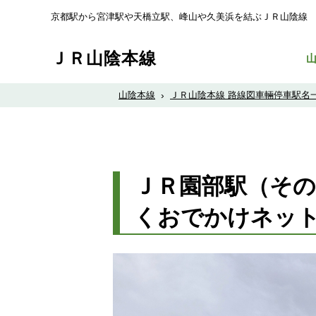
京都駅から宮津駅や天橋立駅、峰山や久美浜を結ぶＪＲ山陰線
ＪＲ山陰本線
山陰本線
›
ＪＲ山陰本線 路線図車輛停車駅名
ＪＲ園部駅（その
くおでかけネッ