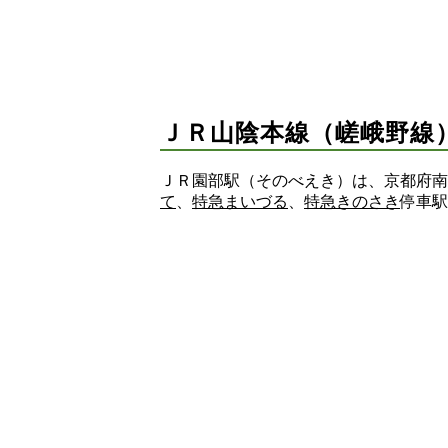
ＪＲ山陰本線（嵯峨野線）Ｊ
ＪＲ園部駅（そのべえき）は、京都府南
て
、
特急まいづる
、
特急きのさき
停車駅