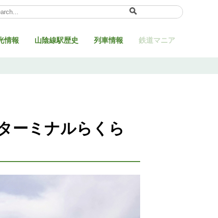
ect Language
▼
光情報
山陰線駅歴史
列車情報
鉄道マニア
・ターミナルらくら