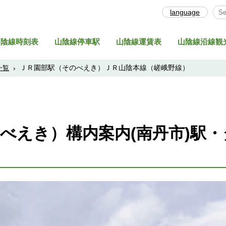
language
Sel
山陰線時刻表
山陰線停車駅
山陰線運賃表
山陰線沿線観
ＪＲ園部駅（そのべえき）ＪＲ山陰本線（嵯峨野線）
一覧
›
べえき）構内案内(南丹市)駅
ト