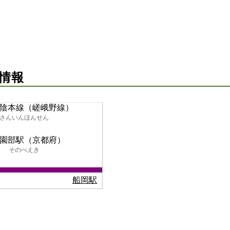
情報
陰本線（嵯峨野線）
さんいんほんせん
園部駅（京都府）
そのべえき
船岡駅